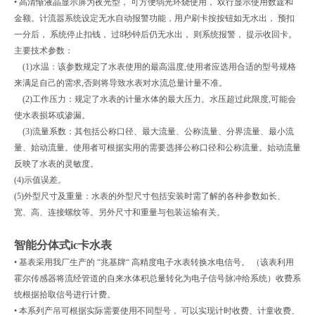
• 高清惭液晶显示屏为夜光型， 可方便弱光环烧使用， 双行显示使用数霆和
金额。计流嚣系统设定无水自动报警功能，用户刷卡按按钮如无水出， 预扣
一分后， 系统停止扣钱， 过8秒钟后仍无水出， 则系统报警， 提示收回卡。
主要技术参数：
(1)水温：该参数规定了水表使用的最高温度,使用者应选用合适的型号规格
来满足自己的需求,否则将导致水表对水流总量计量不准。
(2)工作压力：规定了水表的计量水体的最大压力。水压超过此限度,可能会
使水表损坏或渗漏。
(3)流量系数：其包括公称口径、最大流量、公称流量、分界流量、最小流
量、始动流量。使用者可根据实用的需要选择公称口径和公称流量。始动流量
反映了水表的灵敏度。
(4)示值误差。
(5)外型尺寸及重量：水表的外型尺寸包括安装时需了解的各种参数如长、
宽、高、连接螺纹等。另外尺寸和重量与包装运输有关。
智能分体式ic卡水表
• 基表采用我厂生产的 “兆基牌“ 高精度电子水表转换水电信号。 （该表利用
霍尔传感器将流经管道的自来水体积总量转化为电子信号脉冲给系统）收费系
统根据拾取信号进行计费。
• 本系列产吊可根据实际需要使用不同型号， 可以实现计时收费、计童收费、